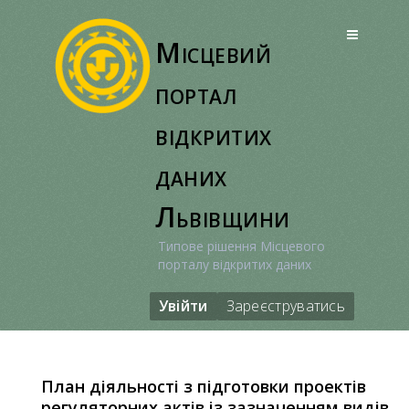
Перейти
до
Місцевий
вмісту
портал
відкритих
даних
Львівщини
Типове рішення Місцевого
порталу відкритих даних
Увійти
Зареєструватись
План діяльності з підготовки проектів
регуляторних актів із зазначенням видів