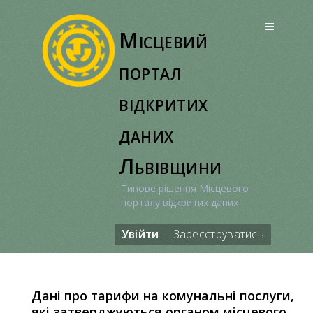
Перейти
до
Місцевий
вмісту
портал
відкритих
даних
Львівщини
Типове рішення Місцевого
порталу відкритих даних
Увійти
Зареєструватись
Дані про тарифи на комунальні послуги,
які затверджуються органом місцевого