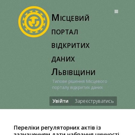
Перейти
до
Місцевий
вмісту
портал
відкритих
даних
Львівщини
Типове рішення Місцевого
порталу відкритих даних
Увійти
Зареєструватись
Переліки регуляторних актів із
зазначенням дати набрання чинності,