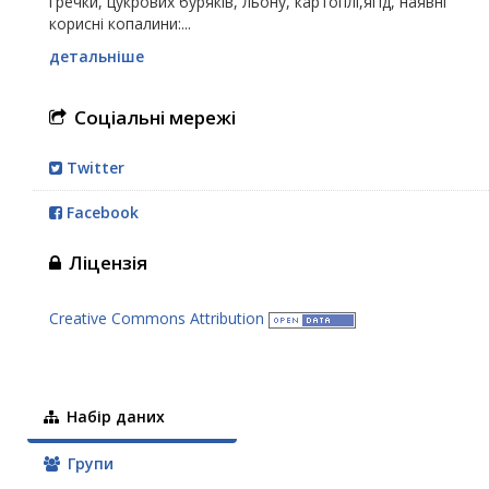
гречки, цукрових буряків, льону, картоплі,ягід, наявні
корисні копалини:...
детальніше
Соціальні мережі
Twitter
Facebook
Ліцензія
Creative Commons Attribution
Набір даних
Групи