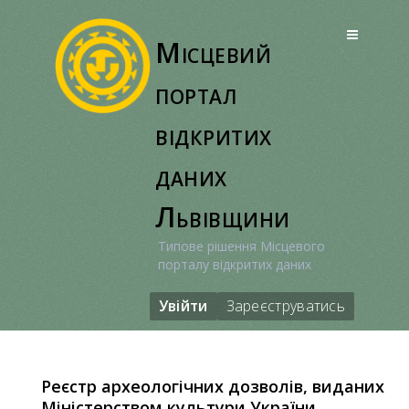
Перейти
до
Місцевий
вмісту
портал
відкритих
даних
Львівщини
Типове рішення Місцевого
порталу відкритих даних
Увійти
Зареєструватись
Реєстр археологічних дозволів, виданих
Міністерством культури України