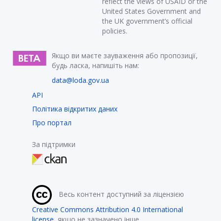
reflect the views of USAID or the
United States Government and
the UK government’s official
policies.
Якщо ви маєте зауваження або пропозиції,
будь ласка, напишіть нам:
data@loda.gov.ua
API
Політика відкритих даних
Про портал
За підтримки
Весь контент доступний за ліцензією
Creative Commons Attribution 4.0 International
license
, якщо не зазначено інше