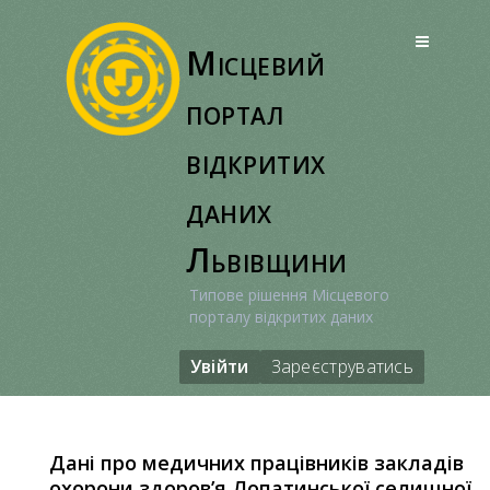
Перейти
до
Місцевий
вмісту
портал
відкритих
даних
Львівщини
Типове рішення Місцевого
порталу відкритих даних
Увійти
Зареєструватись
Дані про медичних працівників закладів
охорони здоров’я Лопатинської селищної