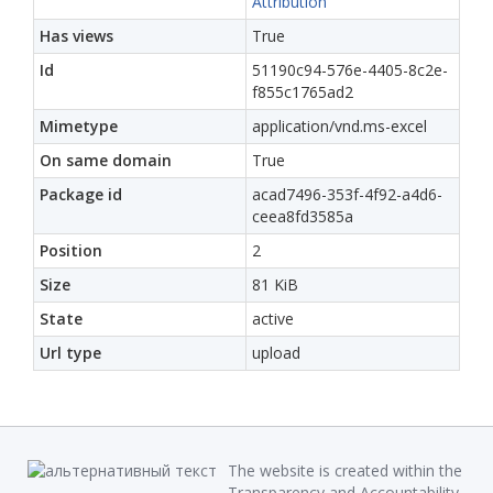
Attribution
Has views
True
Id
51190c94-576e-4405-8c2e-
f855c1765ad2
Mimetype
application/vnd.ms-excel
On same domain
True
Package id
acad7496-353f-4f92-a4d6-
ceea8fd3585a
Position
2
Size
81 KiB
State
active
Url type
upload
The website is created within the
Transparency and Accountability