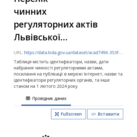
чинних
регуляторних актів
Львівської...
URL:
https://data.loda.gov.ua/dataset/acad7496-353f-4f92-a4d6-ceea8fd3585a/resource/51190c94-576e-4405-8c2e-f855c1765ad2/download/perelik-regulyatornykh-aktiv-na-01-02-2024.xls
Таблиця містить ідентифікатори, назви, дати
набрання чинності регуляторними актами,
посилання на публікації в мережі Інтернет, назви та
ідентифікатори регуляторних органів, та інше
станом на 1 лютого 2024 року.
Провідник даних
Fullscreen
Вставити