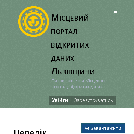
Перейти
до
Місцевий
вмісту
портал
відкритих
даних
Львівщини
Типове рішення Місцевого
порталу відкритих даних
Увійти
Зареєструватись
Завантажити
Перелік