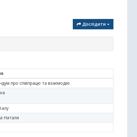
Дослідити
ня
дум про співпрацю та взаємодію
ька
талу
а Наталя