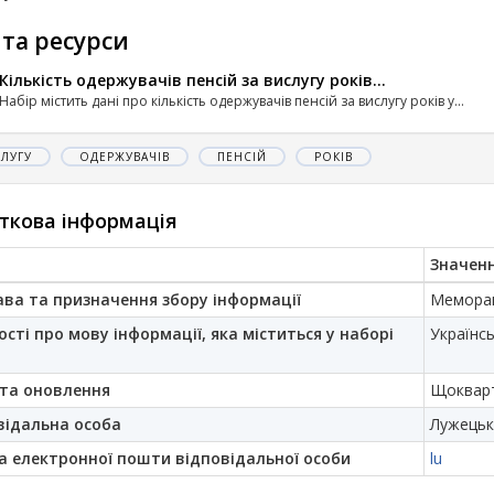
 та ресурси
Кількість одержувачів пенсій за вислугу років...
Набір містить дані про кількість одержувачів пенсій за вислугу років у...
ЛУГУ
ОДЕРЖУВАЧІВ
ПЕНСІЙ
РОКІВ
ткова інформація
Значен
ава та призначення збору інформації
Меморан
ості про мову інформації, яка міститься у наборі
Українс
та оновлення
Щоквар
відальна особа
Лужецьк
а електронної пошти відповідальної особи
lu