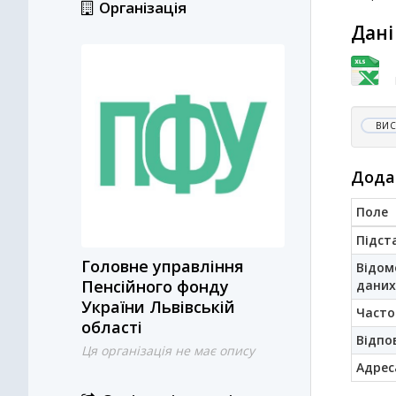
Організація
Дані
ВИС
Дода
Поле
Підст
Головне управління
Відом
Пенсійного фонду
даних
України Львівській
Часто
області
Відпо
Ця організація не має опису
Адрес