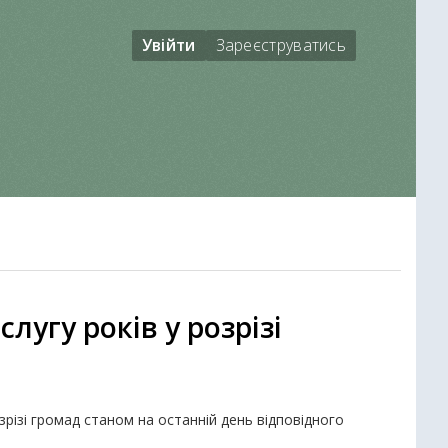
Увійти
Зареєструватись
лугу років у розрізі
озрізі громад станом на останній день відповідного