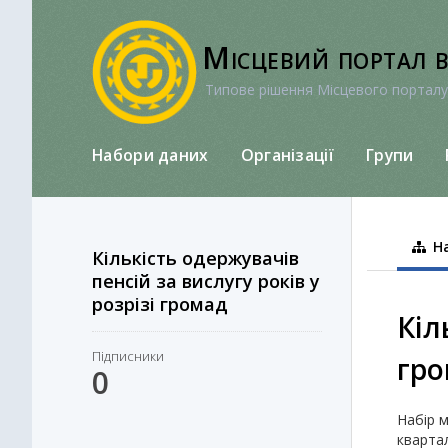
Перейти
до
Місцевий портал 
вмісту
Типове рішення Місцевого порталу
Набори даних
Організації
Групи
На
Кількість одержувачів
пенсій за вислугу років у
розрізі громад
Кіл
Підписники
гр
0
Набір м
квартал