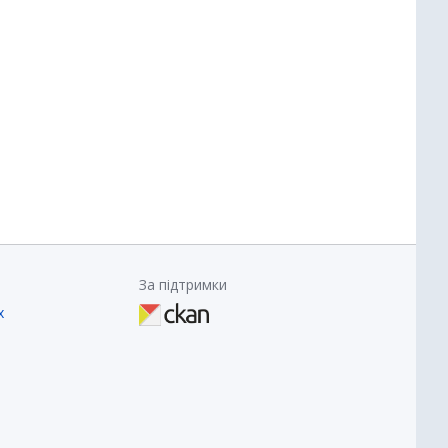
За підтримки
х