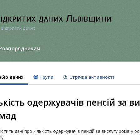
відкритих даних Львівщини
 відкритих даних
Розпорядникам
бір даних
Групи
Стрічка активності
ькість одержувачів пенсій за вис
омад
істить дані про кількість одержувачів пенсій за вислугу років у р
у.