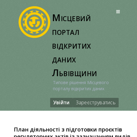
Перейти
до
Місцевий
вмісту
портал
відкритих
даних
Львівщини
Типове рішення Місцевого
порталу відкритих даних
Увійти
Зареєструватись
План діяльності з підготовки проєктів
регуляторних актів із зазначанням видів