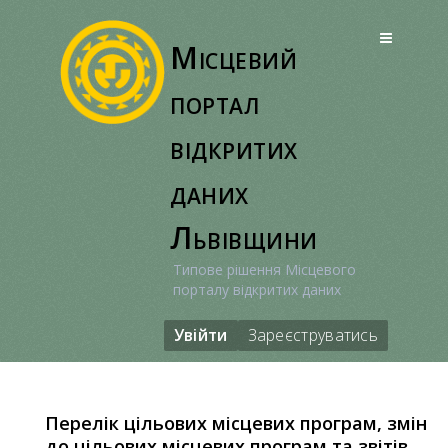
Перейти
до
Місцевий
вмісту
портал
відкритих
даних
Львівщини
Типове рішення Місцевого
порталу відкритих даних
Увійти
Зареєструватись
Перелік цільових місцевих програм, змін
до цільових місцевих програм та звітів