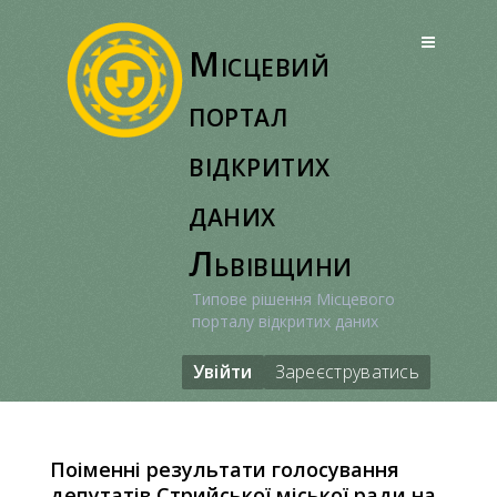
Перейти
до
Місцевий
вмісту
портал
відкритих
даних
Львівщини
Типове рішення Місцевого
порталу відкритих даних
Увійти
Зареєструватись
Поіменні результати голосування
депутатів Стрийської міської ради на