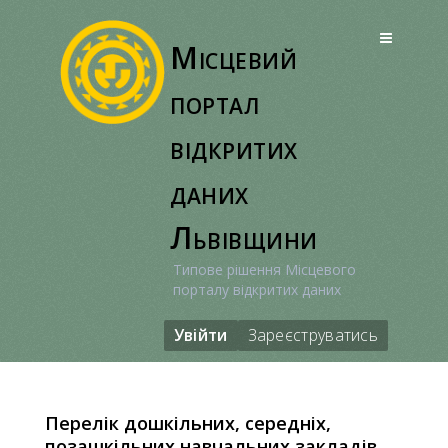
Перейти
до
Місцевий
вмісту
портал
відкритих
даних
Львівщини
Типове рішення Місцевого
порталу відкритих даних
Увійти
Зареєструватись
Перелік дошкільних, середніх,
позашкільних навчальних закладів