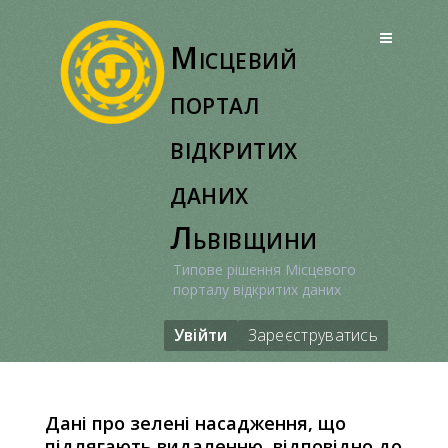
Перейти
до
Місцевий
вмісту
портал
відкритих
даних
Львівщини
Типове рішення Місцевого
порталу відкритих даних
Увійти
Зареєструватись
Дані про зелені насадження, що
підлягають видаленню, відповідно до