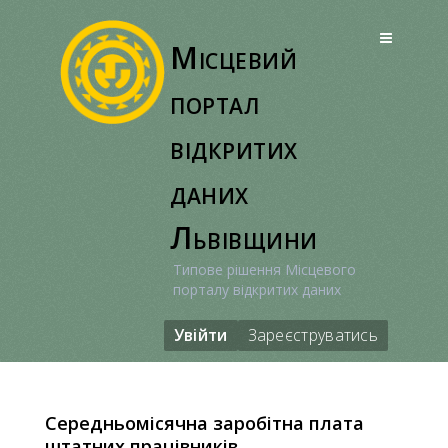
Перейти
до
Місцевий
вмісту
портал
відкритих
даних
Львівщини
Типове рішення Місцевого
порталу відкритих даних
Увійти
Зареєструватись
Середньомісячна заробітна плата
штатних працівників