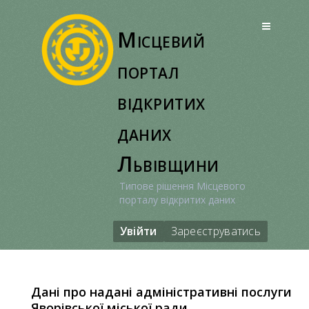
Перейти
до
Місцевий
вмісту
портал
відкритих
даних
Львівщини
Типове рішення Місцевого
порталу відкритих даних
Увійти
Зареєструватись
Дані про надані адміністративні послуги
Яворівської міської ради