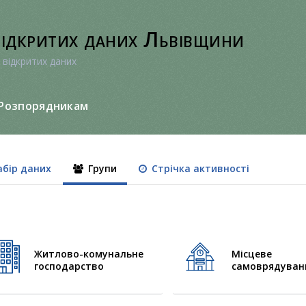
відкритих даних Львівщини
 відкритих даних
Розпорядникам
бір даних
Групи
Стрічка активності
Житлово-комунальне
Місцеве
господарство
самоврядуван