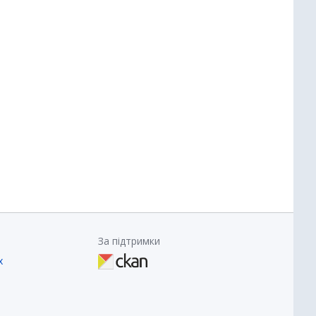
За підтримки
х