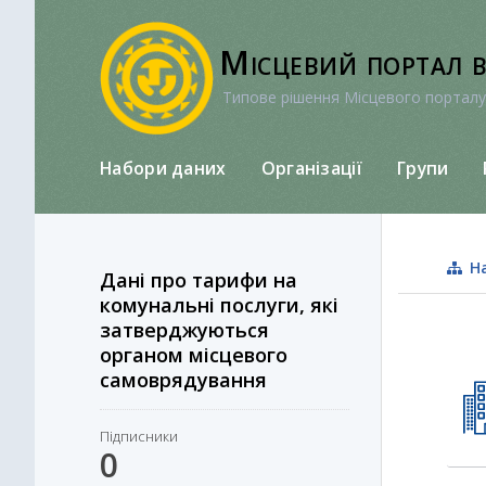
Перейти
до
Місцевий портал 
вмісту
Типове рішення Місцевого порталу
Набори даних
Організації
Групи
На
Дані про тарифи на
комунальні послуги, які
затверджуються
органом місцевого
самоврядування
Підписники
0