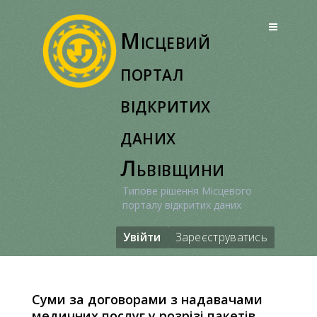
Перейти
до
Місцевий
вмісту
портал
відкритих
даних
Львівщини
Типове рішення Місцевого
порталу відкритих даних
Увійти
Зареєструватись
Суми за договорами з надавачами
медичних послуг у розрізі пакетів