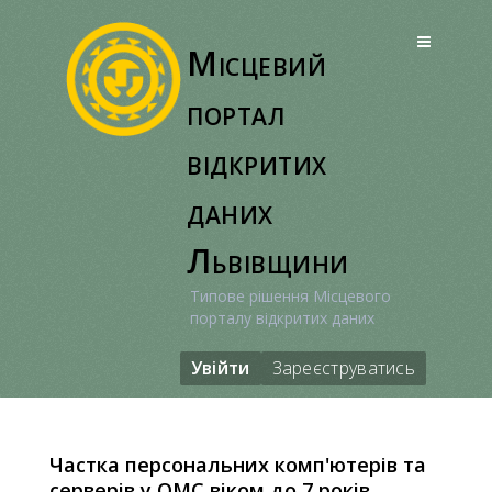
Перейти
до
Місцевий
вмісту
портал
відкритих
даних
Львівщини
Типове рішення Місцевого
порталу відкритих даних
Увійти
Зареєструватись
Частка персональних комп'ютерів та
серверів у ОМС віком до 7 років