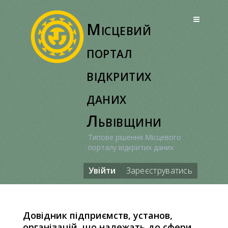
Перейти
до
Місцевий
вмісту
портал
відкритих
даних
Львівщини
Типове рішення Місцевого
порталу відкритих даних
Увійти
Зареєструватись
Довідник підприємств, установ,
організацій, що належать до сфери