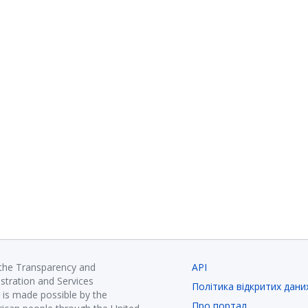
 the Transparency and
API
istration and Services
Політика відкритих дани
is made possible by the
Про портал