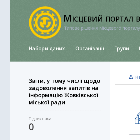
Перейти
до
Місцевий портал 
вмісту
Типове рішення Місцевого порталу
Набори даних
Організації
Групи
На
Звіти, у тому числі щодо
задоволення запитів на
інформацію Жовківської
міської ради
Підписники
0