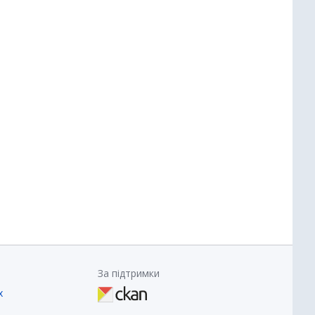
За підтримки
х