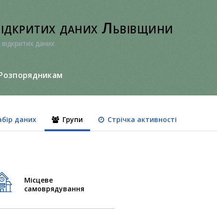
відкритих даних Львівщини
 відкритих даних
Розпорядникам
бір даних
Групи
Стрічка активності
Місцеве
самоврядування