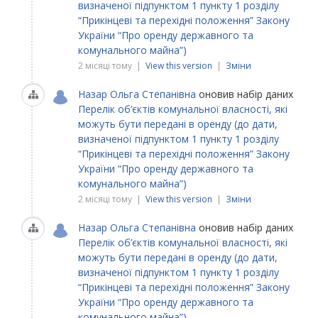
визначеної підпунктом 1 пункту 1 розділу
“Прикінцеві та перехідні положення” Закону
України “Про оренду державного та
комунального майна”)
2 місяці тому |
View this version
|
Зміни
Назар Ольга Степанівна
оновив набір даних
Перелік об’єктів комунальної власності, які
можуть бути передані в оренду (до дати,
визначеної підпунктом 1 пункту 1 розділу
“Прикінцеві та перехідні положення” Закону
України “Про оренду державного та
комунального майна”)
2 місяці тому |
View this version
|
Зміни
Назар Ольга Степанівна
оновив набір даних
Перелік об’єктів комунальної власності, які
можуть бути передані в оренду (до дати,
визначеної підпунктом 1 пункту 1 розділу
“Прикінцеві та перехідні положення” Закону
України “Про оренду державного та
комунального майна”)