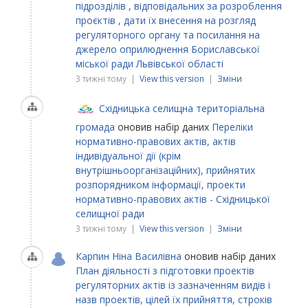
підрозділів , відповідальних за розроблення
проєктів , дати їх внесення на розгляд
регуляторного органу та посилання на
джерело оприлюднення Бориславської
міської ради Львівської області
3 тижні тому |
View this version
|
Зміни
Східницька селищна територіальна
громада
оновив набір даних
Переліки
нормативно-правових актів, актів
індивідуальної дії (крім
внутрішньоорганізаційних), прийнятих
розпорядником інформації, проекти
нормативно-правових актів - Східницької
селищної ради
3 тижні тому |
View this version
|
Зміни
Карпин Ніна Василівна
оновив набір даних
План діяльності з підготовки проектів
регуляторних актів із зазначенням видів і
назв проектів, цілей їх прийняття, строків