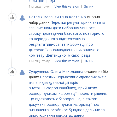
селищної ради
1 місяць тому |
View this version
|
Зміни
Наталія Валентинівна Костенко
оновив
набір даних
Переліки регуляторних актів із
зазначенням дати набрання чинності,
строку проведення базового, повторного
та періодичного відстеження їх
результативності та інформації про
джерело їх оприлюднення виконавчого
комітету Шептицької міської ради
1 місяць тому |
View this version
|
Зміни
Супруненко Ольга Миколаївна
оновив набір
даних
Переліки нормативно-правових актів,
актів індивідуальної дії (крім
внутрішньоорганізаційних), прийнятих
розпорядником інформації, проекти рішень,
що підлягають обговоренню, а також
документ розпорядника інформації про
визначення особи (осіб) відповідальних за
оприлюднення відкритих даних