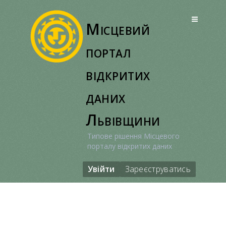
Перейти
до
Місцевий
вмісту
портал
відкритих
даних
Львівщини
Типове рішення Місцевого
порталу відкритих даних
Увійти
Зареєструватись