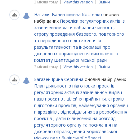
2 місяці тому |
View this version
|
Зміни
Наталія Валентинівна Костенко
оновив
набір даних
Переліки регуляторних актів із
зазначенням дати набрання чинності,
строку проведення базового, повторного
та періодичного відстеження їх
результативності та інформації про
джерело їх оприлюднення виконавчого
комітету Шептицької міської ради
2 місяці тому |
View this version
|
Зміни
Загазей Ірина Сергіївна
оновив набір даних
План діяльності з підготовки проєктів
регуляторних актів із зазначанням видів і
назв проєктів , цілей їх прийняття, строків
підготовки проєктів, найменування органів і
підрозділів , відповідальних за розроблення
проєктів , дати їх внесення на розгляд
регуляторного органу та посилання на
джерело оприлюднення Бориславської
міської ради Львівської області