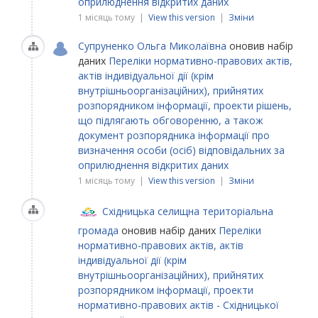
оприлюднення відкритих даних
1 місяць тому |
View this version
|
Зміни
Супруненко Ольга Миколаївна
оновив набір
даних
Переліки нормативно-правових актів,
актів індивідуальної дії (крім
внутрішньоорганізаційних), прийнятих
розпорядником інформації, проекти рішень,
що підлягають обговоренню, а також
документ розпорядника інформації про
визначення особи (осіб) відповідальних за
оприлюднення відкритих даних
1 місяць тому |
View this version
|
Зміни
Східницька селищна територіальна
громада
оновив набір даних
Переліки
нормативно-правових актів, актів
індивідуальної дії (крім
внутрішньоорганізаційних), прийнятих
розпорядником інформації, проекти
нормативно-правових актів - Східницької