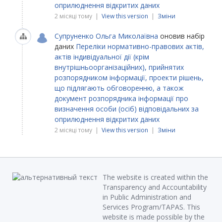
оприлюднення відкритих даних
2 місяці тому |
View this version
|
Зміни
Супруненко Ольга Миколаївна
оновив набір
даних
Переліки нормативно-правових актів,
актів індивідуальної дії (крім
внутрішньоорганізаційних), прийнятих
розпорядником інформації, проекти рішень,
що підлягають обговоренню, а також
документ розпорядника інформації про
визначення особи (осіб) відповідальних за
оприлюднення відкритих даних
2 місяці тому |
View this version
|
Зміни
The website is created within the
Transparency and Accountability
in Public Administration and
Services Program/TAPAS. This
website is made possible by the