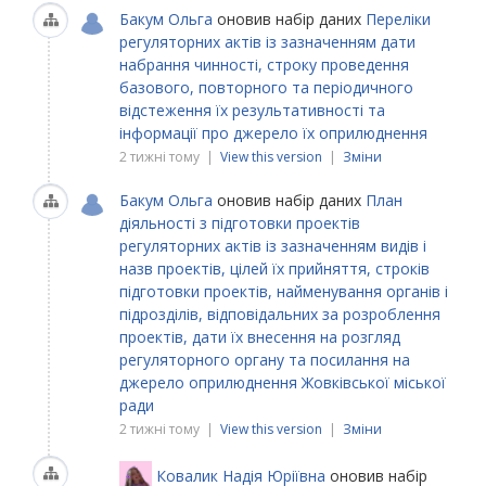
Бакум Ольга
оновив набір даних
Переліки
регуляторних актів із зазначенням дати
набрання чинності, строку проведення
базового, повторного та періодичного
відстеження їх результативності та
інформації про джерело їх оприлюднення
2 тижні тому |
View this version
|
Зміни
Бакум Ольга
оновив набір даних
План
діяльності з підготовки проектів
регуляторних актів із зазначенням видів і
назв проектів, цілей їх прийняття, строків
підготовки проектів, найменування органів і
підрозділів, відповідальних за розроблення
проектів, дати їх внесення на розгляд
регуляторного органу та посилання на
джерело оприлюднення Жовківської міської
ради
2 тижні тому |
View this version
|
Зміни
Ковалик Надія Юріївна
оновив набір