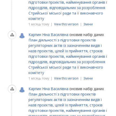
підготовки проектів, найменування органів і
підрозділів, відповідальних за розроблення
Стрийської міської ради та її виконавчого
комітету
1 місяць тому |
View this version
|
Зміни
Карпин Ніна Василівна
оновив набір даних
План діяльності з підготовки проектів
регуляторних актів із зазначенням видів і
назв проектів, цілей їх прийняття, строків
підготовки проектів, найменування органів і
підрозділів, відповідальних за розроблення
Стрийської міської ради та її виконавчого
комітету
1 місяць тому |
View this version
|
Зміни
Карпин Ніна Василівна
оновив набір даних
План діяльності з підготовки проектів
регуляторних актів із зазначенням видів і
назв проектів, цілей їх прийняття, строків
підготовки проектів, найменування органів і
підрозділів, відповідальних за розроблення