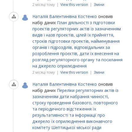
2 місяці тому |
View this version
|
Зміни
Наталія Валентинівна Костенко
оновив
набір даних
План діяльності з підготовки
проектів регуляторних актів із зазначенням
видів і назв проектів, цілей їх прийняття,
строків підготовки проектів, найменування
органів і підрозділів, відповідальних за
розроблення проєктів, дати їх внесення на
розгляд регуляторного органу та посилання
на джерело оприлюднення
2 місяці тому |
View this version
|
Зміни
Наталія Валентинівна Костенко
оновив
набір даних
Переліки регуляторних актів із
зазначенням дати набрання чинності,
строку проведення базового, повторного
та періодичного відстеження їх
результативності та інформації про
джерело їх оприлюднення виконавчого
комітету Шептицької міської ради