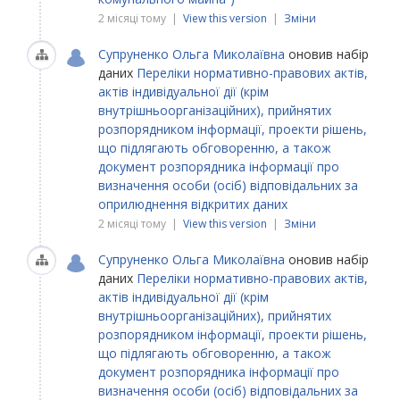
2 місяці тому |
View this version
|
Зміни
Супруненко Ольга Миколаївна
оновив набір
даних
Переліки нормативно-правових актів,
актів індивідуальної дії (крім
внутрішньоорганізаційних), прийнятих
розпорядником інформації, проекти рішень,
що підлягають обговоренню, а також
документ розпорядника інформації про
визначення особи (осіб) відповідальних за
оприлюднення відкритих даних
2 місяці тому |
View this version
|
Зміни
Супруненко Ольга Миколаївна
оновив набір
даних
Переліки нормативно-правових актів,
актів індивідуальної дії (крім
внутрішньоорганізаційних), прийнятих
розпорядником інформації, проекти рішень,
що підлягають обговоренню, а також
документ розпорядника інформації про
визначення особи (осіб) відповідальних за