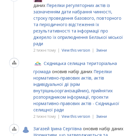
даних
Переліки регуляторних актів із
зазначенням дати набрання чинності,
строку проведення базового, повторного
та періодичного відстеження їх
результативності та інформації про
джерело їх оприлюднення Белзької міської
ради
2 тижні тому |
View this version
|
Зміни
Східницька селищна територіальна
громада
оновив набір даних
Переліки
нормативно-правових актів, актів
індивідуальної дії (крім
внутрішньоорганізаційних), прийнятих
розпорядником інформації, проекти
нормативно-правових актів - Східницької
селищної ради
2 тижні тому |
View this version
|
Зміни
Загазей Ірина Сергіївна
оновив набір даних
Нормативи, що затверджуються та