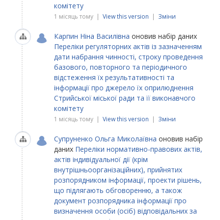
комітету
1 місяць тому |
View this version
|
Зміни
Карпин Ніна Василівна
оновив набір даних
Переліки регуляторних актів із зазначенням
дати набрання чинності, строку проведення
базового, повторного та періодичного
відстеження їх результативності та
інформації про джерело їх оприлюднення
Стрийської міської ради та її виконавчого
комітету
1 місяць тому |
View this version
|
Зміни
Супруненко Ольга Миколаївна
оновив набір
даних
Переліки нормативно-правових актів,
актів індивідуальної дії (крім
внутрішньоорганізаційних), прийнятих
розпорядником інформації, проекти рішень,
що підлягають обговоренню, а також
документ розпорядника інформації про
визначення особи (осіб) відповідальних за