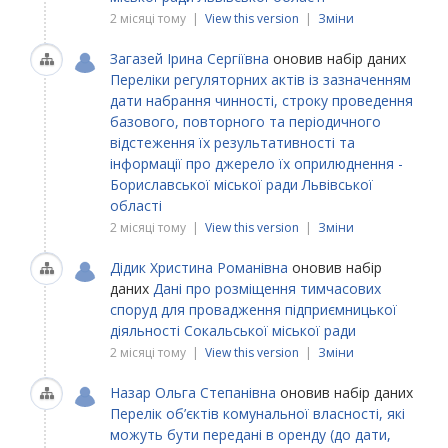
2 місяці тому |
View this version
|
Зміни
Загазей Ірина Сергіївна
оновив набір даних
Переліки регуляторних актів із зазначенням
дати набрання чинності, строку проведення
базового, повторного та періодичного
відстеження їх результативності та
інформації про джерело їх оприлюднення -
Бориславської міської ради Львівської
області
2 місяці тому |
View this version
|
Зміни
Дідик Христина Романівна
оновив набір
даних
Дані про розміщення тимчасових
споруд для провадження підприємницької
діяльності Сокальської міської ради
2 місяці тому |
View this version
|
Зміни
Назар Ольга Степанівна
оновив набір даних
Перелік об’єктів комунальної власності, які
можуть бути передані в оренду (до дати,