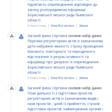
підлягають оприлюдненню відповідно до
закону розпорядником інформації -
Бориславської міської ради Львівської
області
3 тижні тому |
View this version
|
Зміни
Загазей Ірина Сергіївна
оновив набір даних
Переліки регуляторних актів із зазначенням
дати набрання чинності, строку проведення
базового, повторного та періодичного
відстеження їх результативності та
інформації про джерело їх оприлюднення -
Бориславської міської ради Львівської
області
3 тижні тому |
View this version
|
Зміни
Загазей Ірина Сергіївна
оновив набір даних
План діяльності з підготовки проєктів
регуляторних актів із зазначанням видів і
назв проєктів , цілей їх прийняття, строків
підготовки проєктів, найменування органів і