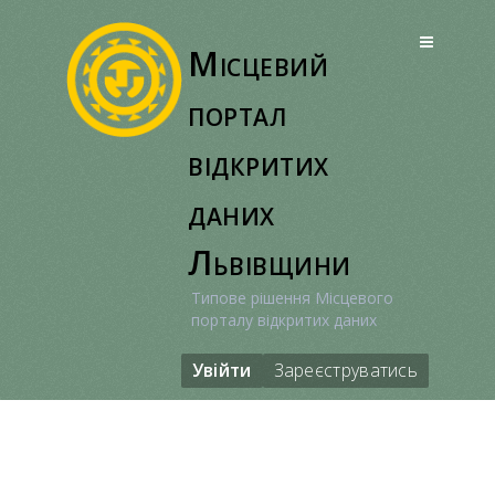
Перейти
до
Місцевий
вмісту
портал
відкритих
даних
Львівщини
Типове рішення Місцевого
порталу відкритих даних
Увійти
Зареєструватись