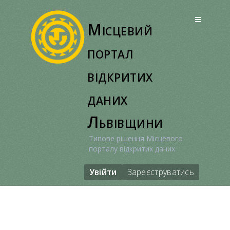
Перейти
до
Місцевий
вмісту
портал
відкритих
даних
Львівщини
Типове рішення Місцевого
порталу відкритих даних
Увійти
Зареєструватись