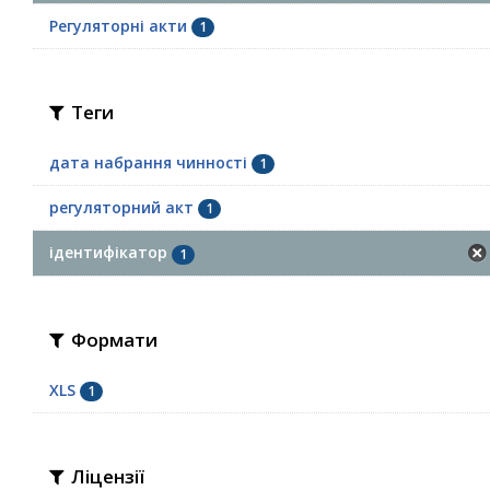
Регуляторні акти
1
Теги
дата набрання чинності
1
регуляторний акт
1
ідентифікатор
1
Формати
XLS
1
Ліцензії