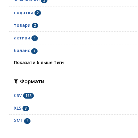
2
податки
2
товари
2
активи
1
баланс
1
Показати більше Теги
Формати
CSV
193
XLS
8
XML
2