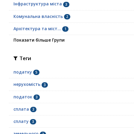
Інфраструктура міста
3
Комунальна власність
2
Архітектура та міст...
1
Показати більше Групи
Теги
податку
5
нерухомість
3
податок
3
сплата
3
сплату
3
земельного