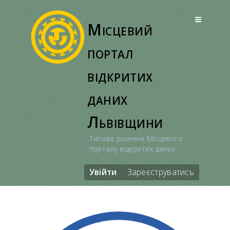
Перейти
до
Місцевий
вмісту
портал
відкритих
даних
Львівщини
Типове рішення Місцевого
порталу відкритих даних
Увійти
Зареєструватись