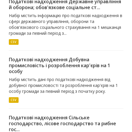
Податкові надходження Державне управлiння
й оборона; обов'язкове соцiальне ст...
Набір містить інформацію про податкові надходження в
сфері державного управління, оборони та
обов'язкового соціального страхування на 1 мешканця
громади за певний період з...
CSV
Податкові надходження Добувна
промисловiсть i розроблення кар'єрiв на 1
особу
Набір містить дані про податкові надходження від
добувної промисловості та розроблення кар'єрів на 1
особу громади за певний період з початку року.
CSV
Податкові надходження Сiльське
господарство, лiсове господарство та рибне
гос...