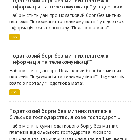
Податковий борг без митних платежів
"Iнформацiя та телекомунiкацiї" у відсотках
Набір містить дані про Податковий борг без митних
платежів "Iнформацiя та телекомунiкацiї" у відсотках.
Інформація взята з порталу “Податкова мапа”.
CSV
Податковий борг без митних платежів
"Iнформацiя та телекомунiкацiї"
Набір містить дані про Податковий борг без митних
платежів "Iнформацiя та телекомунiкацiї". Інформація
взята з порталу “Податкова мапа”.
CSV
Податковий борги без митних платежів
Сiльське господарство, лiсове господарст...
Набір містить суми податкового боргу без митних
платежів від сільського господарства, лісового
господарства та рибного господарства на 1 мешканця