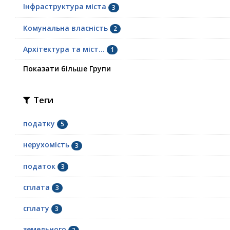
Інфраструктура міста
3
Комунальна власність
2
Архітектура та міст...
1
Показати більше Групи
Теги
податку
5
нерухомість
3
податок
3
сплата
3
сплату
3
земельного