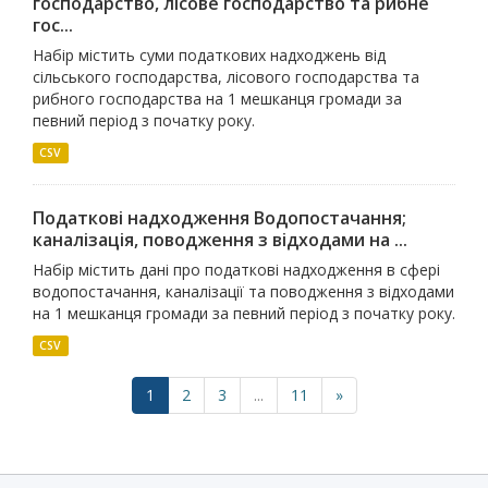
господарство, лiсове господарство та рибне
гос...
Набір містить суми податкових надходжень від
сільського господарства, лісового господарства та
рибного господарства на 1 мешканця громади за
певний період з початку року.
CSV
Податкові надходження Водопостачання;
каналiзацiя, поводження з вiдходами на ...
Набір містить дані про податкові надходження в сфері
водопостачання, каналізації та поводження з відходами
на 1 мешканця громади за певний період з початку року.
CSV
1
2
3
...
11
»