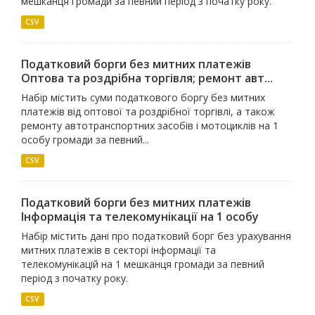
мешканця громади за певний період з початку року.
CSV
Податковий борги без митних платежів
Оптова та роздрiбна торгiвля; ремонт авт...
Набір містить суми податкового боргу без митних
платежів від оптової та роздрібної торгівлі, а також
ремонту автотранспортних засобів і мотоциклів на 1
особу громади за певний...
CSV
Податковий борги без митних платежів
Iнформацiя та телекомунiкацiї на 1 особу
Набір містить дані про податковий борг без урахування
митних платежів в секторі інформації та
телекомунікацій на 1 мешканця громади за певний
період з початку року.
CSV