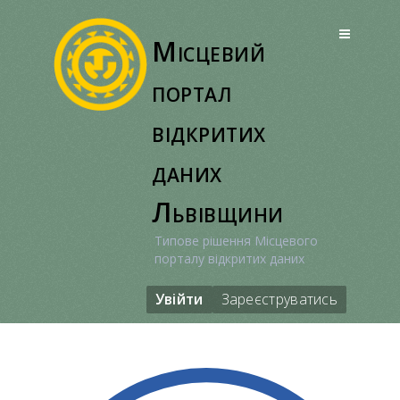
Перейти
до
Місцевий
вмісту
портал
відкритих
даних
Львівщини
Типове рішення Місцевого
порталу відкритих даних
Увійти
Зареєструватись