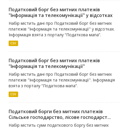
Податковий борг без митних платежів
"Iнформацiя та телекомунiкацiї" у відсотках
Набір містить дані про Податковий борг без митних
платежів "Iнформацiя та телекомунiкацiї" у відсотках.
Інформація взята з порталу “Податкова мапа”.
CSV
Податковий борг без митних платежів
"Iнформацiя та телекомунiкацiї"
Набір містить дані про Податковий борг без митних
платежів "Iнформацiя та телекомунiкацiї". Інформація
взята з порталу “Податкова мапа”.
CSV
Податковий борги без митних платежів
Сiльське господарство, лiсове господарст...
Набір містить суми податкового боргу без митних