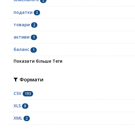
2
податки
2
товари
2
активи
1
баланс
1
Показати більше Теги
Формати
CSV
193
XLS
8
XML
2