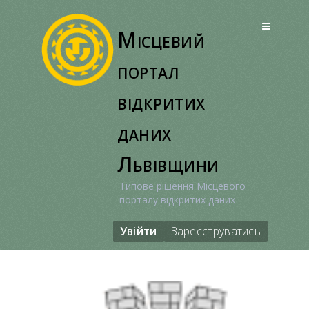
Перейти
до
Місцевий
вмісту
портал
відкритих
даних
Львівщини
Типове рішення Місцевого
порталу відкритих даних
Увійти
Зареєструватись