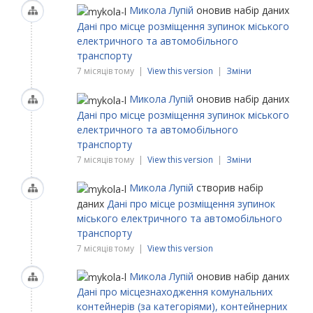
Микола Лупій
оновив набір даних
Дані про місце розміщення зупинок міського
електричного та автомобільного
транспорту
7 місяців тому |
View this version
|
Зміни
Микола Лупій
оновив набір даних
Дані про місце розміщення зупинок міського
електричного та автомобільного
транспорту
7 місяців тому |
View this version
|
Зміни
Микола Лупій
створив набір
даних
Дані про місце розміщення зупинок
міського електричного та автомобільного
транспорту
7 місяців тому |
View this version
Микола Лупій
оновив набір даних
Дані про місцезнаходження комунальних
контейнерів (за категоріями), контейнерних