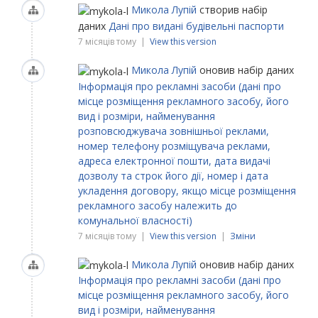
Микола Лупій
створив набір
даних
Дані про видані будівельні паспорти
7 місяців тому |
View this version
Микола Лупій
оновив набір даних
Інформація про рекламні засоби (дані про
місце розміщення рекламного засобу, його
вид і розміри, найменування
розповсюджувача зовнішньої реклами,
номер телефону розміщувача реклами,
адреса електронної пошти, дата видачі
дозволу та строк його дії, номер і дата
укладення договору, якщо місце розміщення
рекламного засобу належить до
комунальної власності)
7 місяців тому |
View this version
|
Зміни
Микола Лупій
оновив набір даних
Інформація про рекламні засоби (дані про
місце розміщення рекламного засобу, його
вид і розміри, найменування