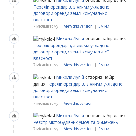
Перелік орендарів, з якими укладено
договори оренди землі комунальної
власності
7 місяців тому |
View this version
|
Зміни
Микола Лупій
оновив набір даних
Перелік орендарів, з якими укладено
договори оренди землі комунальної
власності
7 місяців тому |
View this version
|
Зміни
Микола Лупій
створив набір
даних
Перелік орендарів, з якими укладено
договори оренди землі комунальної
власності
7 місяців тому |
View this version
Микола Лупій
оновив набір даних
Реєстр містобудівних умов та обмежень
7 місяців тому |
View this version
|
Зміни