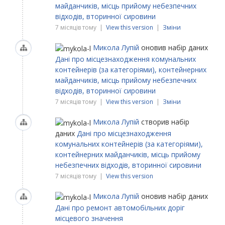
майданчиків, місць прийому небезпечних
відходів, вторинної сировини
7 місяців тому |
View this version
|
Зміни
Микола Лупій
оновив набір даних
Дані про місцезнаходження комунальних
контейнерів (за категоріями), контейнерних
майданчиків, місць прийому небезпечних
відходів, вторинної сировини
7 місяців тому |
View this version
|
Зміни
Микола Лупій
створив набір
даних
Дані про місцезнаходження
комунальних контейнерів (за категоріями),
контейнерних майданчиків, місць прийому
небезпечних відходів, вторинної сировини
7 місяців тому |
View this version
Микола Лупій
оновив набір даних
Дані про ремонт автомобільних доріг
місцевого значення