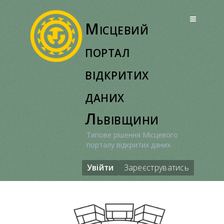
Перейти
до
Місцевий
вмісту
портал
відкритих
даних
Львівщини
Типове рішення Місцевого
порталу відкритих даних
Увійти
Зареєструватись