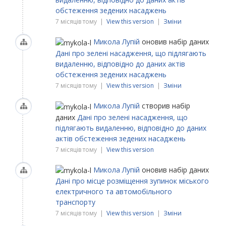
обстеження зедених насаджень
7 місяців тому |
View this version
|
Зміни
Микола Лупій
оновив набір даних
Дані про зелені насадження, що підлягають
видаленню, відповідно до даних актів
обстеження зедених насаджень
7 місяців тому |
View this version
|
Зміни
Микола Лупій
створив набір
даних
Дані про зелені насадження, що
підлягають видаленню, відповідно до даних
актів обстеження зедених насаджень
7 місяців тому |
View this version
Микола Лупій
оновив набір даних
Дані про місце розміщення зупинок міського
електричного та автомобільного
транспорту
7 місяців тому |
View this version
|
Зміни