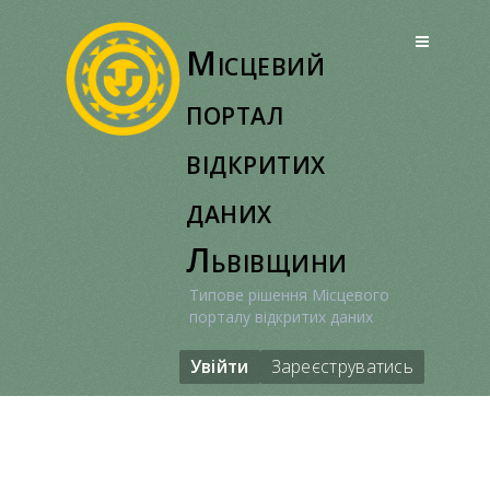
Перейти
до
Місцевий
вмісту
портал
відкритих
даних
Львівщини
Типове рішення Місцевого
порталу відкритих даних
Увійти
Зареєструватись