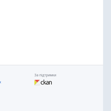
За підтримки
х