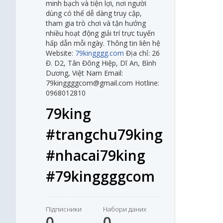
minh bạch và tiện lợi, nơi người
dùng có thể dễ dàng truy cập,
tham gia trò chơi và tận hưởng
nhiều hoạt động giải trí trực tuyến
hấp dẫn mỗi ngày. Thông tin liên hệ
Website:
79kingggg.com
Địa chỉ: 26
Đ. D2, Tân Đông Hiệp, Dĩ An, Bình
Dương, Việt Nam Email:
79kinggggcom@gmail.com Hotline:
0968012810
79king
#trangchu79king
#nhacai79king
#79kinggggcom
Підписники
Набори даних
0
0