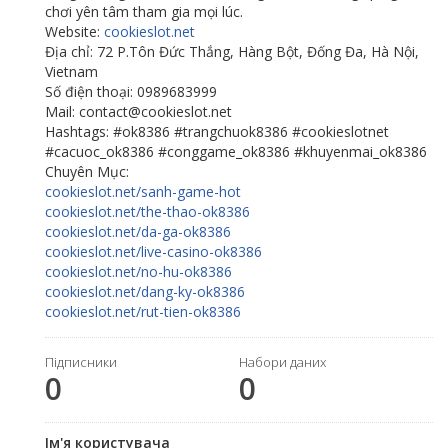
chơi yên tâm tham gia mọi lúc.
Website:
cookieslot.net
Địa chỉ: 72 P.Tôn Đức Thắng, Hàng Bột, Đống Đa, Hà Nội,
Vietnam
Số điện thoại: 0989683999
Mail: contact@cookieslot.net
Hashtags: #ok8386 #trangchuok8386 #cookieslotnet
#cacuoc_ok8386 #conggame_ok8386 #khuyenmai_ok8386
Chuyên Mục:
cookieslot.net/sanh-game-hot
cookieslot.net/the-thao-ok8386
cookieslot.net/da-ga-ok8386
cookieslot.net/live-casino-ok8386
cookieslot.net/no-hu-ok8386
cookieslot.net/dang-ky-ok8386
cookieslot.net/rut-tien-ok8386
Підписники
Набори даних
0
0
Ім'я користувача