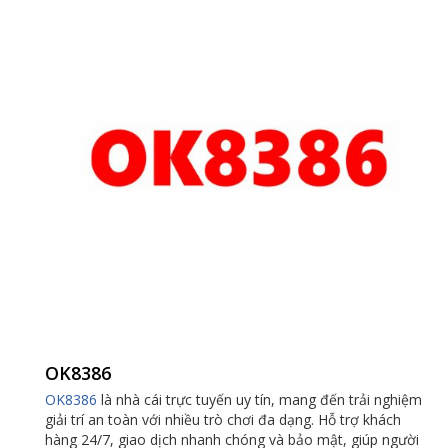
OK8386
OK8386
là nhà cái trực tuyến uy tín, mang đến trải nghiệm
giải trí an toàn với nhiều trò chơi đa dạng. Hỗ trợ khách
hàng 24/7, giao dịch nhanh chóng và bảo mật, giúp người