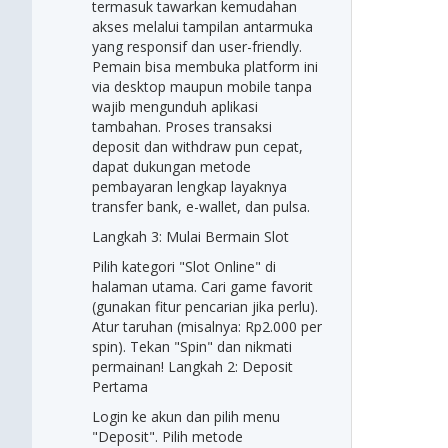
termasuk tawarkan kemudahan
akses melalui tampilan antarmuka
yang responsif dan user-friendly.
Pemain bisa membuka platform ini
via desktop maupun mobile tanpa
wajib mengunduh aplikasi
tambahan. Proses transaksi
deposit dan withdraw pun cepat,
dapat dukungan metode
pembayaran lengkap layaknya
transfer bank, e-wallet, dan pulsa.
Langkah 3: Mulai Bermain Slot
Pilih kategori "Slot Online" di
halaman utama. Cari game favorit
(gunakan fitur pencarian jika perlu).
Atur taruhan (misalnya: Rp2.000 per
spin). Tekan "Spin" dan nikmati
permainan! Langkah 2: Deposit
Pertama
Login ke akun dan pilih menu
"Deposit". Pilih metode