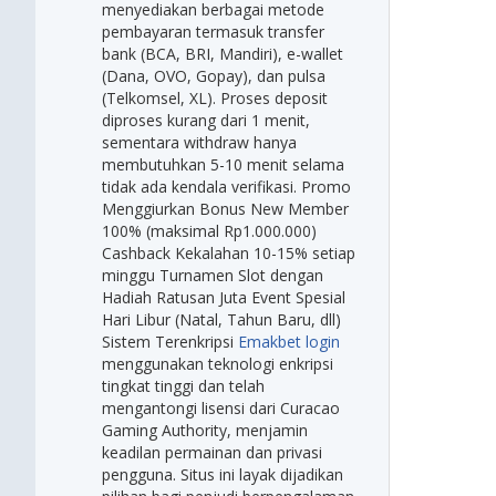
menyediakan berbagai metode
pembayaran termasuk transfer
bank (BCA, BRI, Mandiri), e-wallet
(Dana, OVO, Gopay), dan pulsa
(Telkomsel, XL). Proses deposit
diproses kurang dari 1 menit,
sementara withdraw hanya
membutuhkan 5-10 menit selama
tidak ada kendala verifikasi. Promo
Menggiurkan Bonus New Member
100% (maksimal Rp1.000.000)
Cashback Kekalahan 10-15% setiap
minggu Turnamen Slot dengan
Hadiah Ratusan Juta Event Spesial
Hari Libur (Natal, Tahun Baru, dll)
Sistem Terenkripsi
Emakbet login
menggunakan teknologi enkripsi
tingkat tinggi dan telah
mengantongi lisensi dari Curacao
Gaming Authority, menjamin
keadilan permainan dan privasi
pengguna. Situs ini layak dijadikan