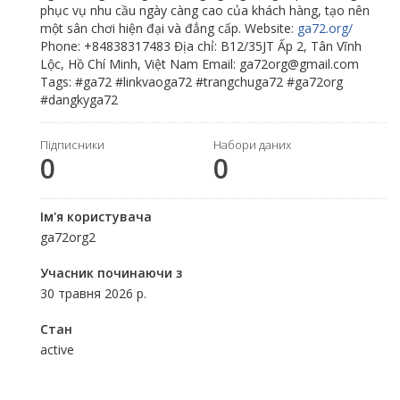
phục vụ nhu cầu ngày càng cao của khách hàng, tạo nên
một sân chơi hiện đại và đẳng cấp. Website:
ga72.org/
Phone: +84838317483 Địa chỉ: B12/35JT Ấp 2, Tân Vĩnh
Lộc, Hồ Chí Minh, Việt Nam Email: ga72org@gmail.com
Tags: #ga72 #linkvaoga72 #trangchuga72 #ga72org
#dangkyga72
Підписники
Набори даних
0
0
Ім'я користувача
ga72org2
Учасник починаючи з
30 травня 2026 р.
Стан
active