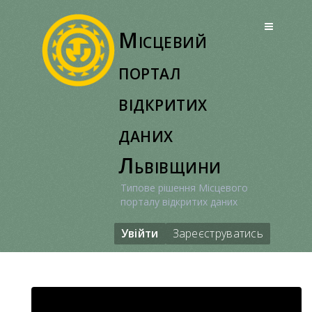
Перейти
до
Місцевий
вмісту
портал
відкритих
даних
Львівщини
Типове рішення Місцевого
порталу відкритих даних
Увійти
Зареєструватись