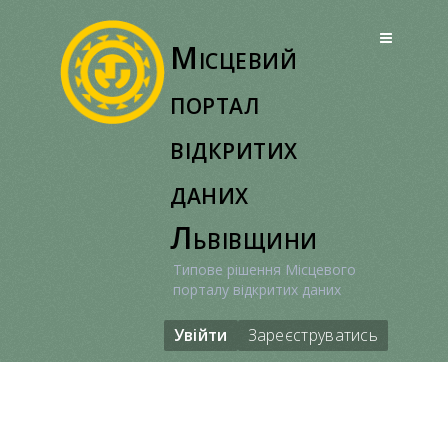
Перейти
до
Місцевий
вмісту
портал
відкритих
даних
Львівщини
Типове рішення Місцевого
порталу відкритих даних
Увійти
Зареєструватись