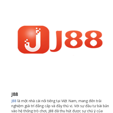
J88
J88
là một nhà cái nổi tiếng tại Việt Nam, mang đến trải
nghiệm giải trí đẳng cấp và đầy thú vị. Với sự đầu tư bài bản
vào hệ thống trò chơi, J88 đã thu hút được sự chú ý của