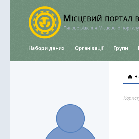
Перейти
до
Місцевий портал 
вмісту
Типове рішення Місцевого порталу
Набори даних
Організації
Групи
На
Корист