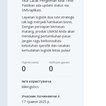
Fitur Lacak Pengiriman Real-Time:
Pastikan ada update status via
SMS/aplikasi.
Layanan logistik dua rute strategis
tak lagi menjadi hambatan bisnis.
Dengan persiapan kemasan
matang, produk UMKM Anda akan
mendukung pertumbuhan pasar.
Jangan ragu berkonsultasi
kebutuhan spesifik dan rasakan
kemudahan logistik lintas pulau!
Підписники
Набори даних
0
0
Ім'я користувача
kliklogistics
Учасник починаючи з
17 травня 2025 р.