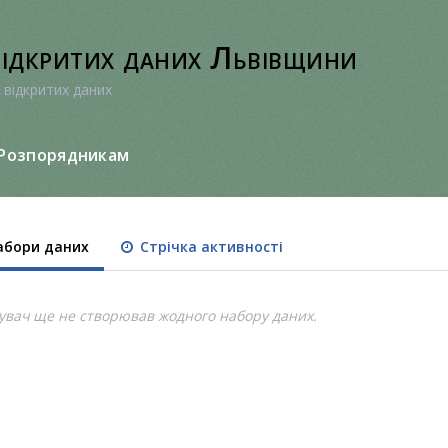
відкритих даних Львівщини
 відкритих даних
Розпорядникам
бори даних
Стрічка активності
увач ще не створював жодного набору даних.