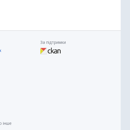
За підтримки
х
о інше