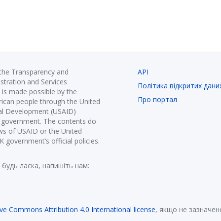
 the Transparency and
API
istration and Services
Політика відкритих дани
is made possible by the
Про портал
ican people through the United
nal Development (USAID)
K government. The contents do
ews of USAID or the United
government’s official policies.
 будь ласка, напишіть нам:
ive Commons Attribution 4.0 International license
, якщо не зазначен