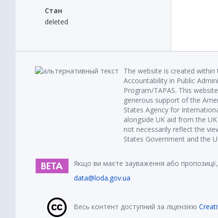
Стан
deleted
The website is created within
Accountability in Public Admin
Program/TAPAS. This website 
generous support of the Amer
States Agency for Internatio
alongside UK aid from the U
not necessarily reflect the vi
States Government and the UK 
Якщо ви маєте зауваження або пропозиції,
data@loda.gov.ua
Весь контент доступний за ліцензією
Creat