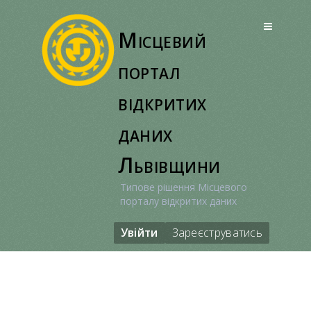
Перейти
до
Місцевий
вмісту
портал
відкритих
даних
Львівщини
Типове рішення Місцевого
порталу відкритих даних
Увійти
Зареєструватись