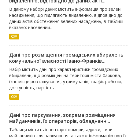
видаленню, відповідно до даних акті...
В даному наборі даних містить інформація про зелені
насадження, що підлягають видаленню, відповідно до
даних актів обстеження зелених насаджень, в таблиці
вказано: населений...
CSV
Дані про розміщення громадських вбиралень
комунальної власності Івано-Франків...
Набір містить дані про характеристики громадських
вбиралень, що розміщені на території міста Харкова,
їхнє місце розташування, утримувачів, графік роботи,
доступність, вартість...
CSV
Дані про паркування, зокрема розміщення
майданчиків, їх операторів, обладнанн...
Таблиця містить інвентарні номери, адреси, типи
майданчиків для паркування, а також інформацію про їх