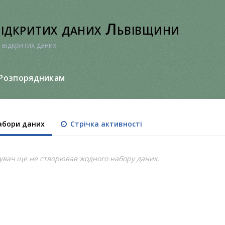
відкритих даних Львівщини
 відкритих даних
Розпорядникам
бори даних
Стрічка активності
увач ще не створював жодного набору даних.