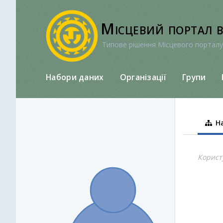
Перейти
до
Місцевий портал 
вмісту
Типове рішення Місцевого порталу
Набори даних
Організації
Групи
На
Корист