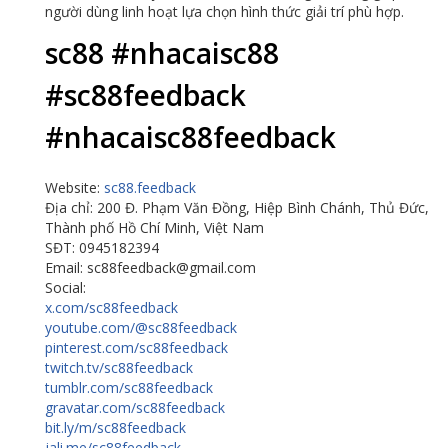
người dùng linh hoạt lựa chọn hình thức giải trí phù hợp.
sc88 #nhacaisc88
#sc88feedback
#nhacaisc88feedback
Website:
sc88.feedback
Địa chỉ: 200 Đ. Phạm Văn Đồng, Hiệp Bình Chánh, Thủ Đức,
Thành phố Hồ Chí Minh, Việt Nam
SĐT: 0945182394
Email: sc88feedback@gmail.com
Social:
x.com/sc88feedback
youtube.com/@sc88feedback
pinterest.com/sc88feedback
twitch.tv/sc88feedback
tumblr.com/sc88feedback
gravatar.com/sc88feedback
bit.ly/m/sc88feedback
jali.me/sc88feedback