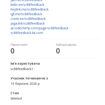
linktr.ee/sc88feedback
heylink.me/sc88feedback
igli.me/sc88feedback
cointr.ee/sc88feedback
jaga.link/sc88feedback
qrcodechimp.com/page/sc88feedback
sc88feedback.kit.com
Підписники
Набори даних
0
0
Ім'я користувача
sc88feedback1
Учасник починаючи з
10 березня 2026 р.
Стан
deleted