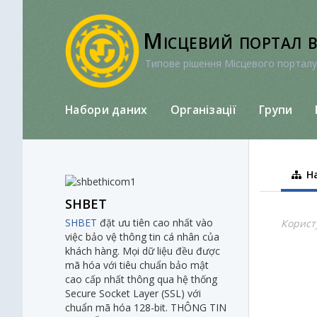
Перейти
до
Місцевий портал 
вмісту
Типове рішення Місцевого порталу
Набори даних
Організації
Групи
На
SHBET
SHBET
đặt ưu tiên cao nhất vào
Корист
việc bảo vệ thông tin cá nhân của
khách hàng. Mọi dữ liệu đều được
mã hóa với tiêu chuẩn bảo mật
cao cấp nhất thông qua hệ thống
Secure Socket Layer (SSL) với
chuẩn mã hóa 128-bit. THÔNG TIN