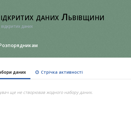
відкритих даних Львівщини
 відкритих даних
Розпорядникам
бори даних
Стрічка активності
увач ще не створював жодного набору даних.