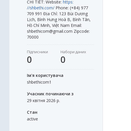
CHI TIẾT: Website:
https:
//shbethi.com/
Phone: (+84) 977
709 991 Địa Chỉ: 123 Bùi Dương
Lịch, Bình Hưng Hoà B, Bình Tân,
Hồ Chí Minh, Việt Nam Email:
shbethicom@gmail.com Zipcode:
70000
Підписники
Набори даних
0
0
Ім'я користувача
shbethicom1
Учасник починаючи з
29 квітня 2026 р.
Стан
active