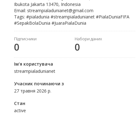
Ibukota Jakarta 13470, Indonesia
Email: streampialadunianet@gmail.com
Tags: #pialadunia #streampialadunianet #PialaDuniaFIFA
#SepakBolaDunia #JuaraPialaDunia
Підписники
Набори даних
0
0
Ім'я користувача
streampialadunianet
Учасник починаючи з
27 травня 2026 р.
Стан
active