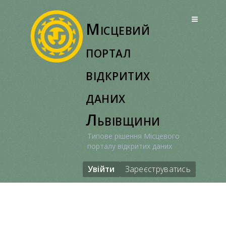
Перейти
до
Місцевий
вмісту
портал
відкритих
даних
Львівщини
Типове рішення Місцевого
порталу відкритих даних
Увійти
Зареєструватись