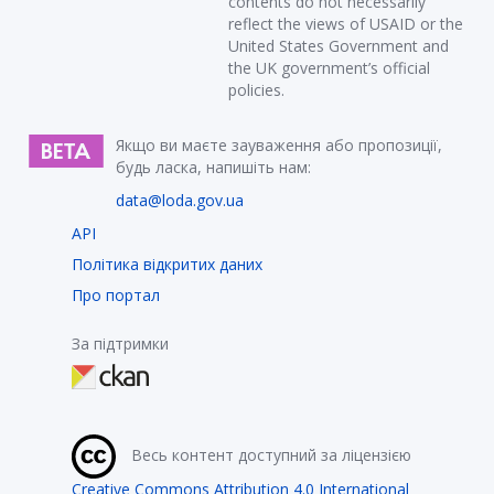
contents do not necessarily
reflect the views of USAID or the
United States Government and
the UK government’s official
policies.
Якщо ви маєте зауваження або пропозиції,
будь ласка, напишіть нам:
data@loda.gov.ua
API
Політика відкритих даних
Про портал
За підтримки
Весь контент доступний за ліцензією
Creative Commons Attribution 4.0 International