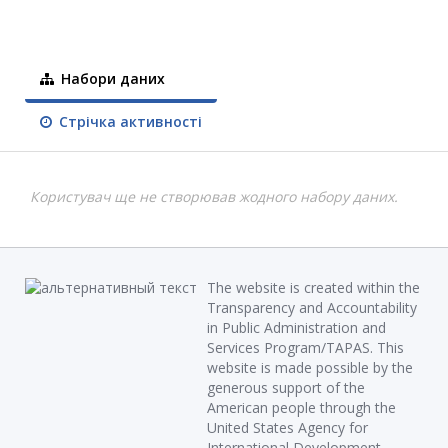
Набори даних
Стрічка активності
Користувач ще не створював жодного набору даних.
The website is created within the
Transparency and Accountability
in Public Administration and
Services Program/TAPAS. This
website is made possible by the
generous support of the
American people through the
United States Agency for
International Development