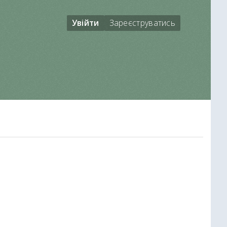
Увійти
Зареєструватись