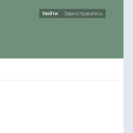
Увійти
Зареєструватись