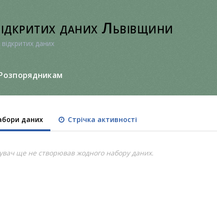
відкритих даних Львівщини
 відкритих даних
Розпорядникам
бори даних
Стрічка активності
увач ще не створював жодного набору даних.