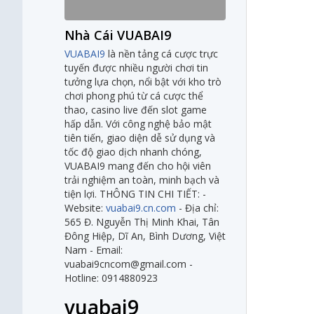
Nhà Cái VUABAI9
VUABAI9
là nền tảng cá cược trực
tuyến được nhiều người chơi tin
tưởng lựa chọn, nổi bật với kho trò
chơi phong phú từ cá cược thể
thao, casino live đến slot game
hấp dẫn. Với công nghệ bảo mật
tiên tiến, giao diện dễ sử dụng và
tốc độ giao dịch nhanh chóng,
VUABAI9 mang đến cho hội viên
trải nghiệm an toàn, minh bạch và
tiện lợi. THÔNG TIN CHI TIẾT: -
Website:
vuabai9.cn.com
- Địa chỉ:
565 Đ. Nguyễn Thị Minh Khai, Tân
Đông Hiệp, Dĩ An, Bình Dương, Việt
Nam - Email:
vuabai9cncom@gmail.com -
Hotline: 0914880923
vuabai9