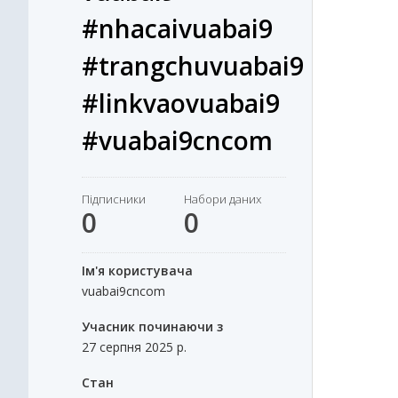
#nhacaivuabai9
#trangchuvuabai9
#linkvaovuabai9
#vuabai9cncom
Підписники
Набори даних
0
0
Ім'я користувача
vuabai9cncom
Учасник починаючи з
27 серпня 2025 р.
Стан