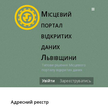
Перейти
до
Місцевий
вмісту
портал
відкритих
даних
Львівщини
Типове рішення Місцевого
порталу відкритих даних
Увійти
Зареєструватись
Адресний реєстр