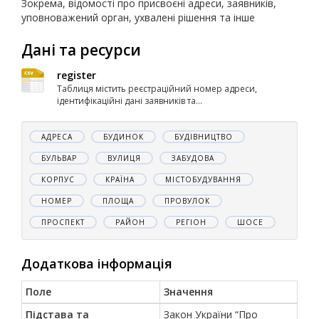
Зокрема, відомості про присвоєні адреси, заявників,
уповноважений орган, ухвалені рішення та інше
Дані та ресурси
register
Таблиця містить реєстраційний номер адреси,
ідентифікаційні дані заявників та...
АДРЕСА
БУДИНОК
БУДІВНИЦТВО
БУЛЬВАР
ВУЛИЦЯ
ЗАБУДОВА
КОРПУС
КРАЇНА
МІСТОБУДУВАННЯ
НОМЕР
ПЛОЩА
ПРОВУЛОК
ПРОСПЕКТ
РАЙОН
РЕГІОН
ШОСЕ
Додаткова інформація
Поле
Значення
Підстава та
Закон України “Про