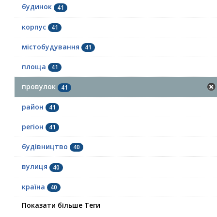
будинок
41
корпус
41
містобудування
41
площа
41
провулок
41
район
41
регіон
41
будівництво
40
вулиця
40
країна
40
Показати більше Теги