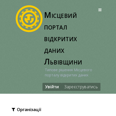
Перейти
до
Місцевий
вмісту
портал
відкритих
даних
Львівщини
Типове рішення Місцевого
порталу відкритих даних
Увійти
Зареєструватись
Організації