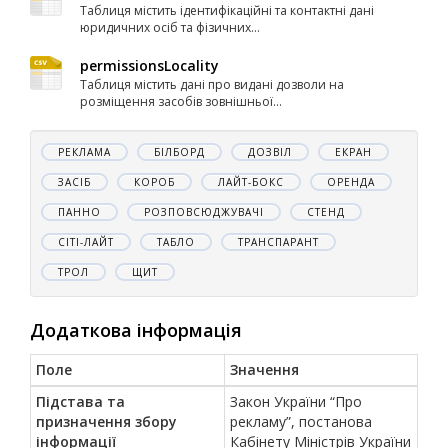
Таблиця містить ідентифікаційні та контактні дані
юридичних осіб та фізичних...
permissionsLocality
Таблиця містить дані про видані дозволи на
розміщення засобів зовнішньої...
РЕКЛАМА
БІЛБОРД
ДОЗВІЛ
ЕКРАН
ЗАСІБ
КОРОБ
ЛАЙТ-БОКС
ОРЕНДА
ПАННО
РОЗПОВСЮДЖУВАЧІ
СТЕНД
СІТІ-ЛАЙТ
ТАБЛО
ТРАНСПАРАНТ
ТРОЛ
ЩИТ
Додаткова інформація
Поле
Значення
Підстава та
Закон України “Про
призначення збору
рекламу”, постанова
інформації
Кабінету Міністрів України