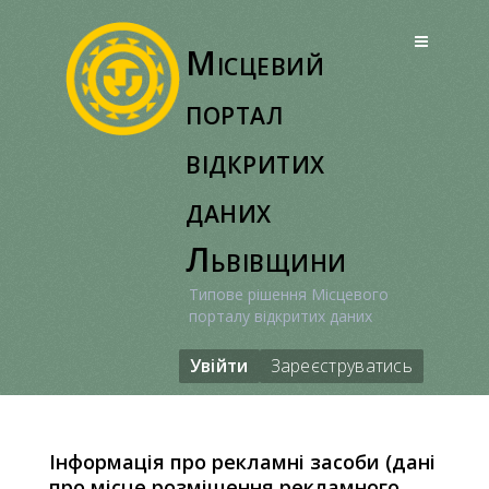
Перейти
до
Місцевий
вмісту
портал
відкритих
даних
Львівщини
Типове рішення Місцевого
порталу відкритих даних
Увійти
Зареєструватись
Інформація про рекламні засоби (дані
про місце розміщення рекламного