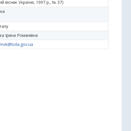
ий вісник України, 1997 р., № 37)
ька
талу
ка Ірина Романівна
mvk@loda.gov.ua