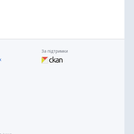
За підтримки
х