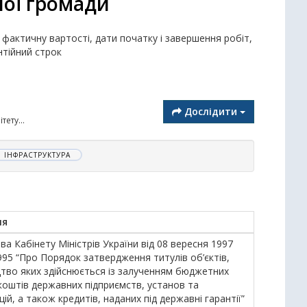
ної громади
а фактичну вартості, дати початку і завершення робіт,
нтійний строк
Дослідити
ету...
ІНФРАСТРУКТУРА
ня
а Кабінету Міністрів України від 08 вересня 1997
995 “Про Порядок затвердження титулів об’єктів,
цтво яких здійснюється із залученням бюджетних
коштів державних підприємств, установ та
цій, а також кредитів, наданих під державні гарантії”