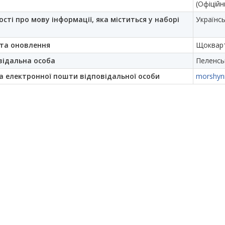
(Офіційн
ості про мову інформації, яка міститься у наборі
Українс
та оновлення
Щоквар
відальна особа
Пеленсь
а електронної пошти відповідальної особи
morshyn