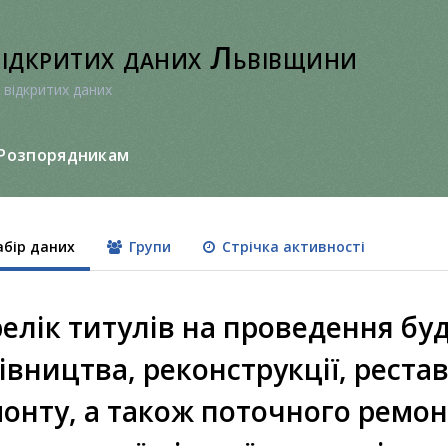
відкритих даних Львівщини
 відкритих даних
Розпорядникам
бір даних
Групи
Стрічка активності
елік титулів на проведення бу
івництва, реконструкції, рестав
онту, а також поточного ремон