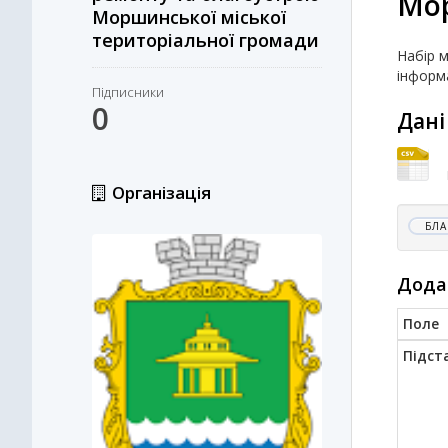
Мор
Моршинської міської
територіальної громади
Набір м
інформа
Підписники
0
Дані
Організація
БЛА
Дода
Поле
Підст