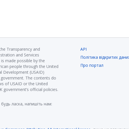
 the Transparency and
API
istration and Services
Політика відкритих дани
is made possible by the
Про портал
ican people through the United
nal Development (USAID)
K government. The contents do
ews of USAID or the United
government’s official policies.
 будь ласка, напишіть нам: