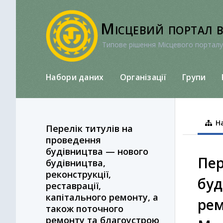
Перейти
до
Місцевий портал 
вмісту
Типове рішення Місцевого порталу
Набори даних
Організації
Групи
На
Перелік титулів на
проведення
будівництва — нового
Пер
будівництва,
реконструкції,
буд
реставрації,
капітального ремонту, а
рем
також поточного
ремонту та благоустрою