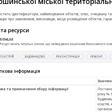
шинської міської територіаль
істить ідентифікатори, найменування об’єктів, опис, очікувану т
цію про замовників, виконавців, місце розміщення об’єктів, гара
 та ресурси
titleList
Ресурс місить титульні списки, що затверджені рішенням Виконавчого коміт
ГОУСТРІЙ
БУДІВНИЦТВО
РЕКОНСТРУКЦІЯ
РЕМОНТ
ткова інформація
Значен
ава та призначення збору інформації
Постанов
року № 
будівни
коштів, 
організа