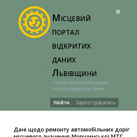
Перейти
до
Місцевий
вмісту
портал
відкритих
даних
Львівщини
Типове рішення Місцевого
порталу відкритих даних
Увійти
Зареєструватись
Дані щодо ремонту автомобільних доріг
місцевого значення Моршинської МТГ