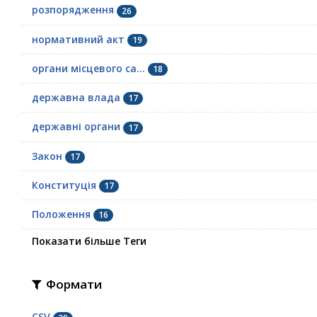
розпорядження
26
нормативний акт
19
органи місцевого са...
18
державна влада
17
державні органи
17
Закон
17
Конституція
17
Положення
16
Показати більше Теги
Формати
CSV