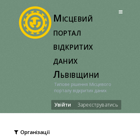
Перейти
до
Місцевий
вмісту
портал
відкритих
даних
Львівщини
Типове рішення Місцевого
порталу відкритих даних
Увійти
Зареєструватись
Організації