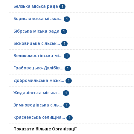
Белзька міська рада
1
Бориславська міська...
1
Бібрська міська рада
1
Бісковицька сільськ...
1
Великомостівська мі...
1
Грабовецько-Дулібів...
1
Добромильська міськ...
1
Жидачівська міська ...
1
Зимноводівська сіль...
1
Красненська селищна...
1
Показати більше Організації