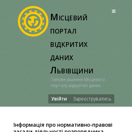
Перейти
до
Місцевий
вмісту
портал
відкритих
даних
Львівщини
Типове рішення Місцевого
порталу відкритих даних
Увійти
Зареєструватись
Інформація про нормативно-правові
засади діяльності розпорядника