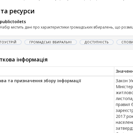
 та ресурси
publictoilets
Набір містить дані про характеристики громадських вбиралень, що розміщ
ГОУСТРІЙ
ГРОМАДСЬКІ ВБИРАЛЬНІ
ДОСТУПНІСТЬ
СПОВ
ткова інформація
Значен
ава та призначення збору інформації
Закон Ук
Міністер
житлово
листопа
правил 
зареєстр
2017 рок
населени
затверд