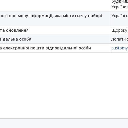
будівни
України 
ості про мову інформації, яка міститься у наборі
Українс
та оновлення
Щороку
відальна особа
Лопатн
а електронної пошти відповідальної особи
pustomy