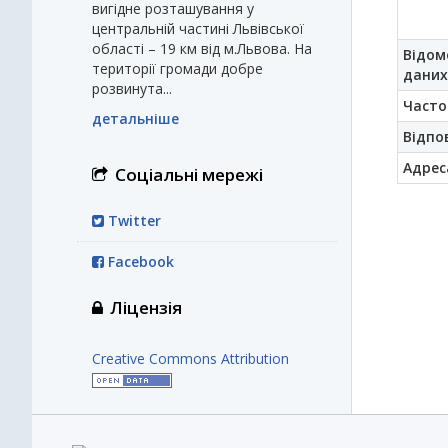
вигідне розташування у
центральній частині Львівської
області – 19 км від м.Львова. На
Відом
території громади добре
даних
розвинута...
Часто
детальніше
Відпо
Адрес
Соціальні мережі
Twitter
Facebook
Ліцензія
Creative Commons Attribution