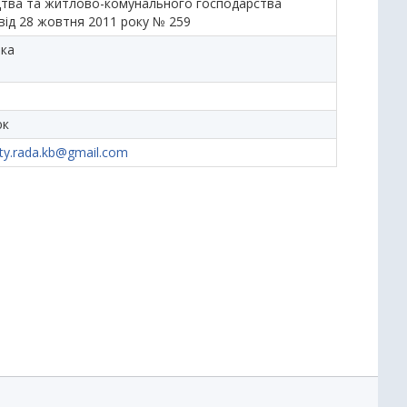
цтва та житлово-комунального господарства
від 28 жовтня 2011 року № 259
ька
юк
ty.rada.kb@gmail.com