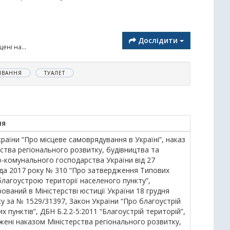
Дослідити
ені на...
ИВАННЯ
ТУАЛЕТ
ня
раїни “Про місцеве самоврядування в Україні”, наказ
ства регіонального розвитку, будівництва та
-комунального господарства України від 27
да 2017 року № 310 “Про затвердження Типових
благоустрою території населеного пункту”,
ований в Міністерстві юстиції України 18 грудня
у за № 1529/31397, Закон України “Про благоустрій
х пунктів”, ДБН Б.2.2-5:2011 “Благоустрій територій”,
жені наказом Міністерства регіонального розвитку,