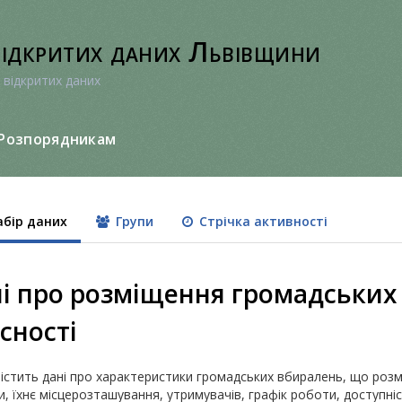
відкритих даних Львівщини
 відкритих даних
Розпорядникам
бір даних
Групи
Стрічка активності
і про розміщення громадських
сності
істить дані про характеристики громадських вбиралень, що розм
, їхнє місцерозташування, утримувачів, графік роботи, доступніс