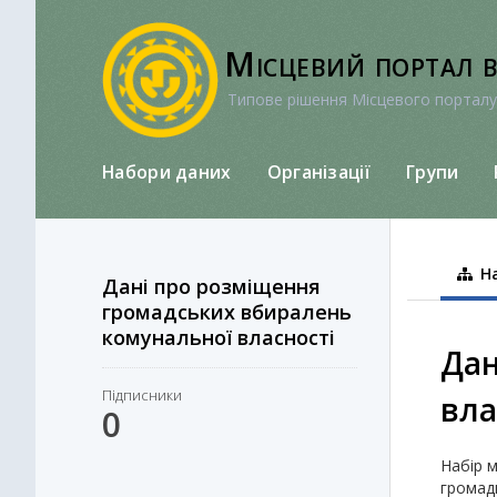
Перейти
до
Місцевий портал 
вмісту
Типове рішення Місцевого порталу
Набори даних
Організації
Групи
На
Дані про розміщення
громадських вбиралень
комунальної власності
Дан
Підписники
вла
0
Набір м
громади